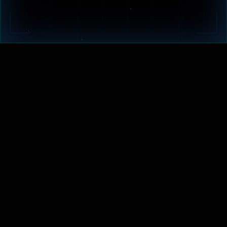
БЕЗОПАСНЫЙ
ДОСТУП К ДАРК:
ДЛЯ БЕЗОПАСНОГО ДОСТУПА К ПЛАТФОРМЕ
ДАРК ИСПОЛЬЗУЙТЕ TOR BROWSER И VPN-
СОЕДИНЕНИЕ. ЭТИ ОБЕСПЕЧАТ ВАШУ
АНОНИМНОСТЬ И ЗАЩИТУ ДАННЫХ ПРИ
ПЕРЕХОДЕ ПО АДРЕСАМ ДАРК.
TOR BROWSER ДЛЯ
ДОСТУПА К ДАРК